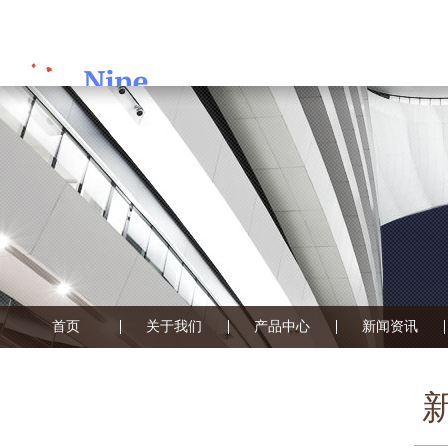
首页
关于我们
产品中心
新闻资讯