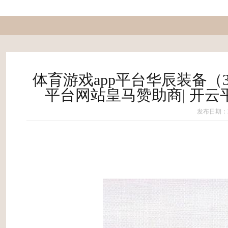
体育游戏app平台华辰装备（3
平台网站皇马赞助商| 开云
发布日期：20