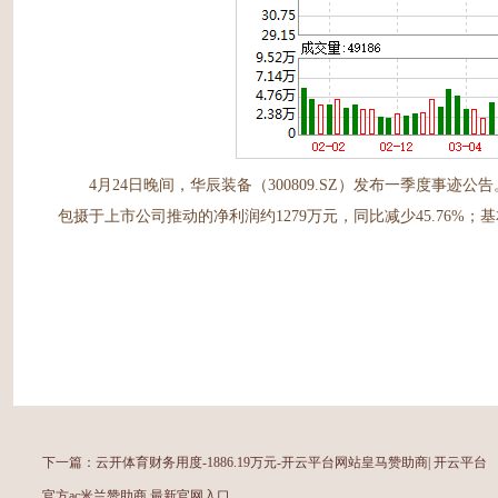
4月24日晚间，华辰装备（300809.SZ）发布一季度事迹公告。
包摄于上市公司推动的净利润约1279万元，同比减少45.76%；基
下一篇：
云开体育财务用度-1886.19万元-开云平台网站皇马赞助商| 开云平台
官方ac米兰赞助商 最新官网入口