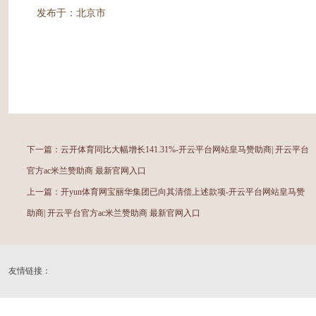
发布于：北京市
下一篇：
云开体育同比大幅增长141.31%-开云平台网站皇马赞助商| 开云平台
官方ac米兰赞助商 最新官网入口
上一篇：
开yun体育网宝丽华集团已向其清偿上述款项-开云平台网站皇马赞
助商| 开云平台官方ac米兰赞助商 最新官网入口
友情链接：