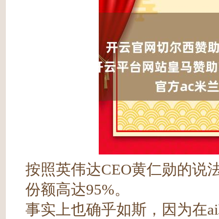
按照英伟达CEO黄仁勋的说
份额高达95%。
事实上也确乎如斯，因为在a