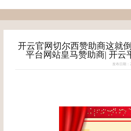
开云官网切尔西赞助商这就倒
平台网站皇马赞助商| 开云
发布日期：202