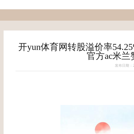
开yun体育网转股溢价率54.
官方ac米
发布日期：202