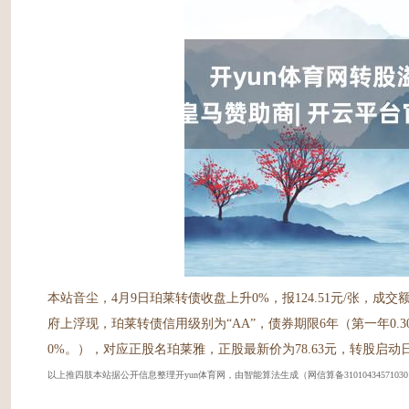
本站音尘，4月9日珀莱转债收盘上升0%，报124.51元/张，成交额2
府上浮现，珀莱转债信用级别为“AA”，债券期限6年（第一年0.30%、
0%。），对应正股名珀莱雅，正股最新价为78.63元，转股启动日为2
以上推四肢本站据公开信息整理开yun体育网，由智能算法生成（网信算备31010434571030