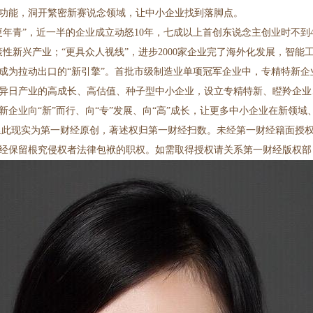
功能，洞开繁密新赛说念领域，让中小企业找到落脚点。
年青”，近一半的企业成立动怒10年，七成以上首创东说念主创业时不到4
政策性新兴产业；“更具众人视线”，进步2000家企业完了海外化发展，智
成为拉动出口的“新引擎”。首批市级制造业单项冠军企业中，专精特新企
异日产业的高成长、高估值、种子型中小企业，设立专精特新、瞪羚企业、
企业向“新”而行、向“专”发展、向“高”成长，让更多中小企业在新领
里此现实为第一财经原创，著述权归第一财经扫数。未经第一财经籍面授
留根究侵权者法律包袱的职权。如需取得授权请关系第一财经版权部：banqua