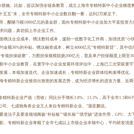
具体措施。比如，提议加强全链条教育，成立上海市专精特新中小企业梯度
“十五五”末，全市专精特新中小企业数目翻一番，达到2万家足下。
用，酿陋习模1000亿元的基金群，面向专精特新中小企业加大平直投资力
求问题，真切拟上市企业工作。
面镌汰企业成本。镌汰数转成本，援助一批数字化工作商，加强优质“小快
金额30%的补贴。镌汰融资成本，树立4000亿元“专精特新贷”，其中信
新专项担保磋磨”，力图担保规模阻挠200亿元，普及单户担保额度上限至30
精特新中小企业教育，在寰宇中小企业发展环境评估中，上海已三次荣获寰宇
发展，本领加速迭代、企业加速成长，专精特新企业群体结构束缚优化。
专精特新企业推崇出致密的发展态势，成为经济增长的进攻力量。近两年营收
专精特新企业产值（营收）同比分手增长3.8%、13.2%，高于全市1.3
公司、七成独角兽企业王人来自专精特新企业。”蒲亚鹏说。
道法子及要道领域阐扬“补短板”“锻长板”“填空缺”进攻作用，GPU、大
影。专精特新企业孝顺了全市七成以上市级企业本领中心，平均研发强度进