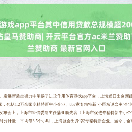
、发展新质坐褥力中阐扬了进攻作用体育游戏app平台，上海近日出台新
家，包括1.2万余家专精特新中小企业、857家专精特新‘小巨东说念主’企
新闻发布会上，上海市经信委副主任蒲亚鹏先容《上海市促进专精特新中小
分计量，平均每3.5个小时，上海就会出身1家专精特新企业。当今，全市