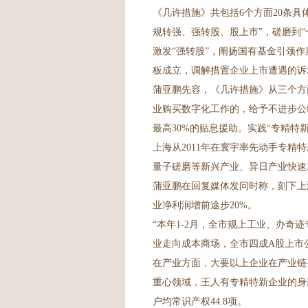
《几许措施》共包括6个方面20条
规转强、强转股、股上市”，磋磨到
激发“强转股”，阐扬国有基金引颈作
板成立，调解措置企业上市遭遇的诉
蒲亚鹏先容，《几许措施》从三个方
业购买数字化工作的，给予不进步公约
最高30%的贴息援助。实践“专精特
上海从2011年在寰宇率先动手专
量子磋磨等新兴产业、异日产业快速
蒲亚鹏在回复媒体发问时称，刻下上海
业净利润增前途步20%。
“本年1-2月，全市规上工业、办奇迹
业走向成本商场，全市四成A股上市
在产业方面，大要以上企业在产业链要
重心领域，王人有专精特新企业的身
户均常识产权44.8项。