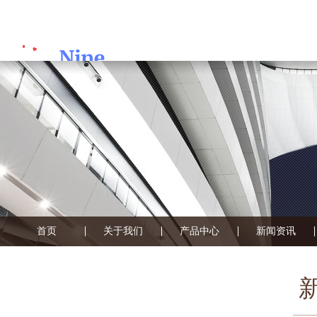
首页
关于我们
产品中心
新闻资讯