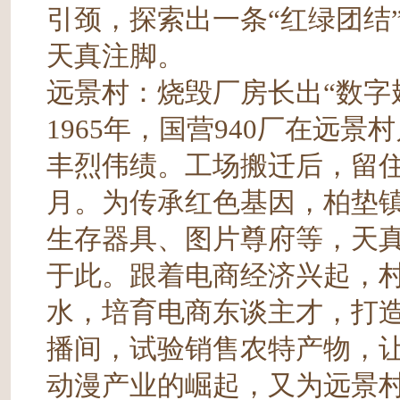
引颈，探索出一条“红绿团结
天真注脚。
远景村：烧毁厂房长出“数字
1965年，国营940厂在远
丰烈伟绩。工场搬迁后，留
月。为传承红色基因，柏垫
生存器具、图片尊府等，天
于此。跟着电商经济兴起，
水，培育电商东谈主才，打造
播间，试验销售农特产物，
动漫产业的崛起，又为远景