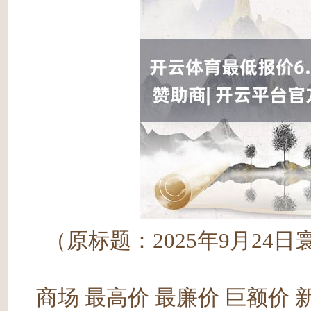
（原标题：2025年9月2
商场 最高价 最廉价 巨额价