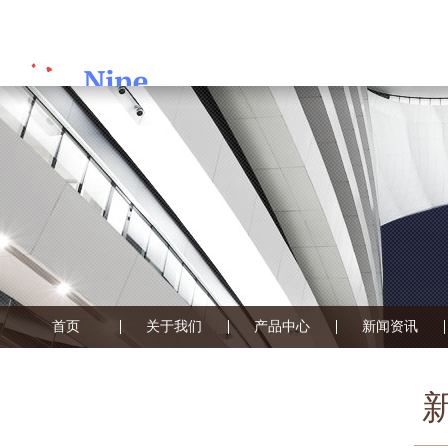
首页
关于我们
产品中心
新闻资讯