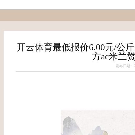
开云体育最低报价6.00元/公
方ac米兰
发布日期：202