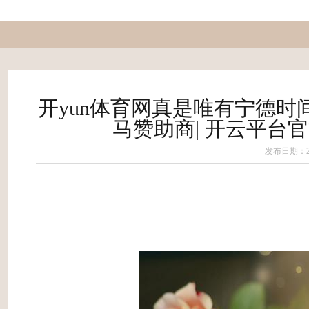
开yun体育网真是唯有宁德时
马赞助商| 开云平台
发布日期：202