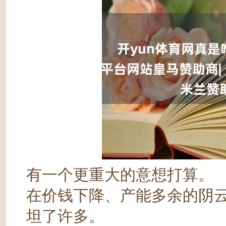
有一个更重大的意想打算。
在价钱下降、产能多余的阴云
坦了许多。