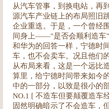
从汽车管事，到换电站，再
源汽车产业链上的布局照旧
企业重迭。于是，一个曾经
间身上——"是否会顺利造车
和华为的回答一样，宁德时
车，也不会卖车。况且他们
从布局来看，这是一个远比
算里，给宁德时间带来如今
中的一部分，以致是很小的
NO.1 [ 不造车但要颠覆造车经
固然明确暗示了不会造车，