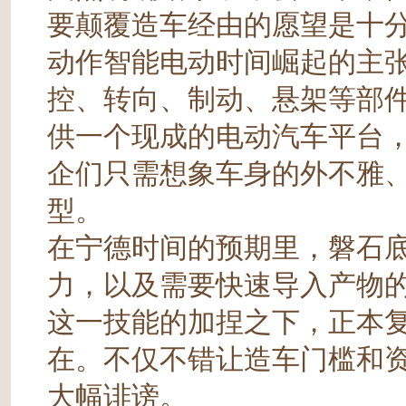
要颠覆造车经由的愿望是十
动作智能电动时间崛起的主
控、转向、制动、悬架等部
供一个现成的电动汽车平台
企们只需想象车身的外不雅
型。
在宁德时间的预期里，磐石
力，以及需要快速导入产物的
这一技能的加捏之下，正本复
在。不仅不错让造车门槛和
大幅诽谤。