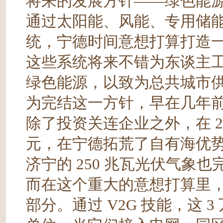
将来的发展方针——绿色能
通过太阳能、风能、专用储能
统，宁德时间意想打算打造一
这些系统将来不错为东谈主
绿色能源，以致为总共城市
为完结这一方针，早在几年
除了投资关连企业之外，在 2
元，在宁德拓荒了自有海优势电
济宁的 250 兆瓦光伏气象
而在这个重大的意想打算里，
部分。通过 V2G 技能，这 