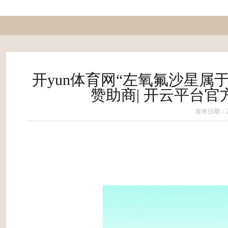
开yun体育网“左氧氟沙星属
赞助商| 开云平台官
发布日期：202