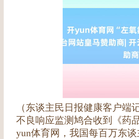
（东谈主民日报健康客户端记者
不良响应监测鸠合收到《药品不
yun体育网，我国每百万东谈主