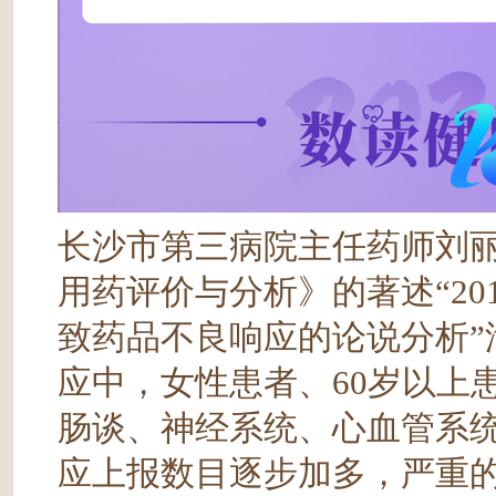
长沙市第三病院主任药师刘丽华
用药评价与分析》的著述“201
致药品不良响应的论说分析”
应中，女性患者、60岁以上
肠谈、神经系统、心血管系
应上报数目逐步加多，严重