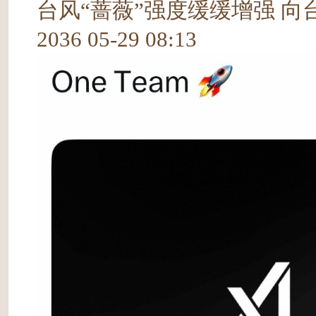
台风“蔷薇”强度缓缓增强 
2036 05-29 08:13