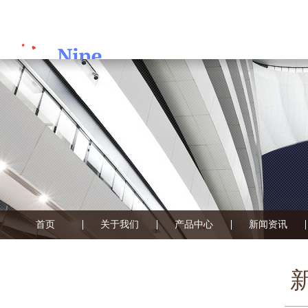
首页
关于我们
产品中心
新闻资讯