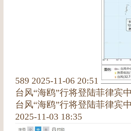
589 2025-11-06 20:51
台风“海鸥”行将登陆菲律宾
台风“海鸥”行将登陆菲律宾
2025-11-03 18:35