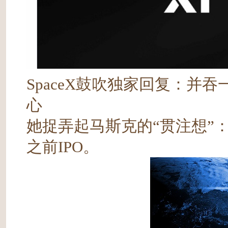
SpaceX鼓吹独家回复：并
心
她捉弄起马斯克的“贯注想”：
之前IPO。