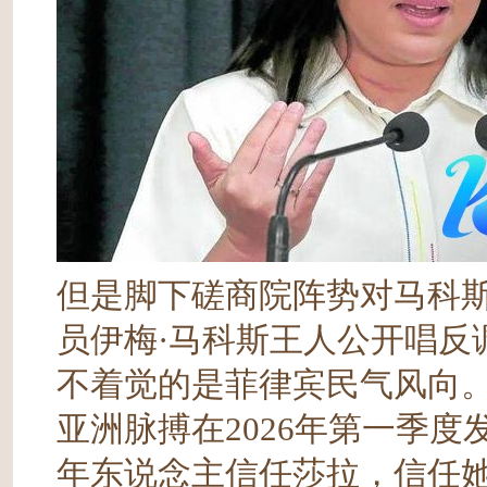
但是脚下磋商院阵势对马科
员伊梅·马科斯王人公开唱反
不着觉的是菲律宾民气风向
亚洲脉搏在2026年第一季度
年东说念主信任莎拉，信任她