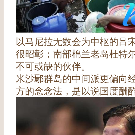
以马尼拉无数会为中枢的吕
很昭彰；南部棉兰老岛杜特
不可或缺的伙伴。
米沙鄢群岛的中间派更偏向
方的念念法，是以说国度酬