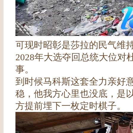
可现时昭彰是莎拉的民气维
2028年大选夺回总统大位
事。
到时候马科斯这套全力亲好
稳，他我方心里也没底，是以
方提前埋下一枚定时棋子。