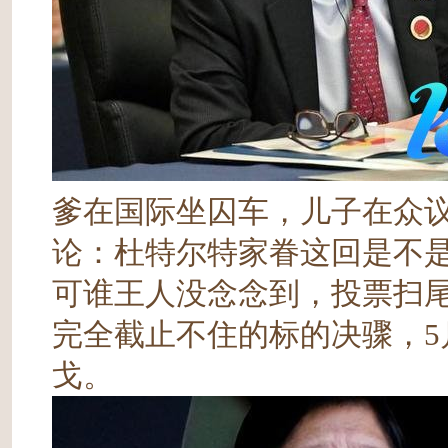
爹在国际坐囚车，儿子在众
论：杜特尔特家眷这回是不
可谁王人没念念到，投票扫尾
完全截止不住的标的决骤，5
戈。