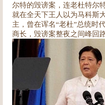
尔特的毁谤案，连老杜特尔
就在全天下王人以为马科斯
主，曾在诨名“老杜”总统时
商长，毁谤案整夜之间峰回