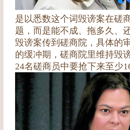
是以悉数这个词毁谤案在磋商
题，而是能不成、拖多久、
毁谤案传到磋商院，具体的审
的缓冲期，磋商院里维持毁
24名磋商员中要抢下来至少1