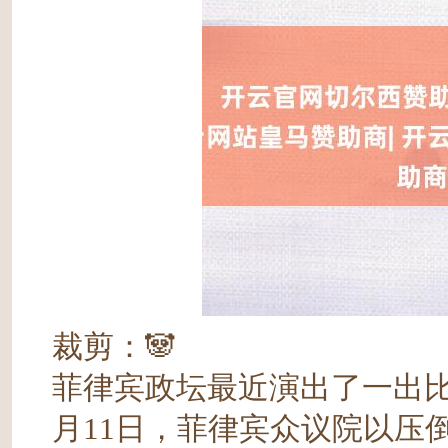
裁剪：🐼
菲律宾政坛最近演出了一出
月11日，菲律宾众议院以压倒