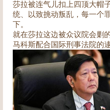
莎拉被连气儿扣上四顶大帽
统、以致挑动叛乱，每一个
下。
就在莎拉这边被众议院会剿的
马科斯配合国际刑事法院的