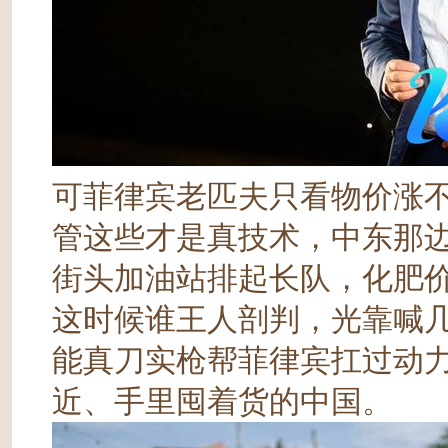
可菲律宾老匹夫只看物价涨
管这些才是真技术，中东那
街头加油站排起长队，化肥
这时候谁王人剖判，光靠喊
能真刀实枪帮菲律宾扛过动
近、手里囤着货的中国。