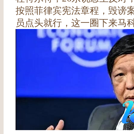
按照菲律宾宪法章程，毁谤
员点头就行，这一圈下来马