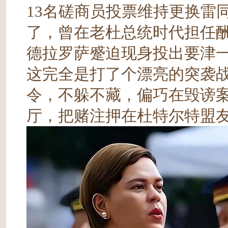
13名磋商员投票维持更换雷
了，曾在老杜总统时代担任酬
德拉罗萨蹙迫现身投出要津
这完全是打了个漂亮的突袭
令，不躲不藏，偏巧在毁谤
厅，把赌注押在杜特尔特盟